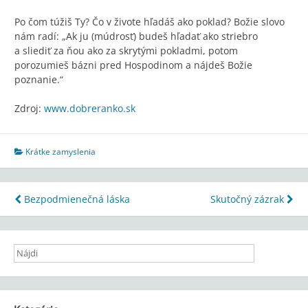
Po čom túžiš Ty? Čo v živote hľadáš ako poklad? Božie slovo
nám radí: „Ak ju (múdrosť) budeš hľadať ako striebro
a sliediť za ňou ako za skrytými pokladmi, potom
porozumieš bázni pred Hospodinom a nájdeš Božie
poznanie.“
Zdroj:
www.dobreranko.sk
Krátke zamyslenia
Navigácia
Bezpodmienečná láska
Skutočný zázrak
v
článku