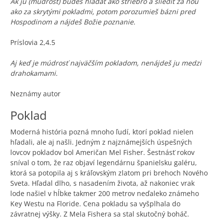
Ak ju (múdrosť) budeš hľadať ako striebro a sliediť za ňou
ako za skrytými pokladmi, potom porozumieš bázni pred
Hospodinom a nájdeš Božie poznanie.
Príslovia 2,4.5
Aj keď je múdrosť najväčším pokladom, nenájdeš ju medzi
drahokamami.
Neznámy autor
Poklad
Moderná história pozná mnoho ľudí, ktorí poklad nielen
hľadali, ale aj našli. Jedným z najznámejších úspešných
lovcov pokladov bol Američan Mel Fisher. Šestnásť rokov
sníval o tom, že raz objaví legendárnu španielsku galéru,
ktorá sa potopila aj s kráľovským zlatom pri brehoch Nového
Sveta. Hľadal dlho, s nasadením života, až nakoniec vrak
lode našiel v hĺbke takmer 200 metrov neďaleko známeho
Key Westu na Floride. Cena pokladu sa vyšplhala do
závratnej výšky. Z Mela Fishera sa stal skutočný boháč.