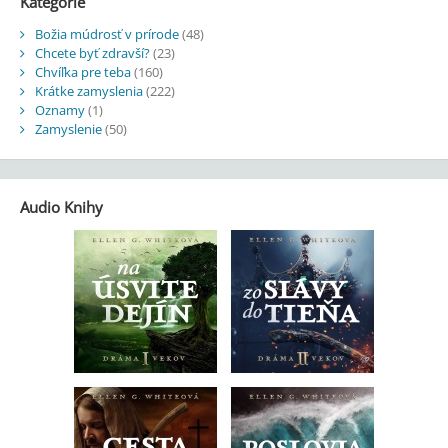
Kategórie
Božia múdrosť v prírode
(48)
Chcete byť zdravší?
(23)
Chvíľka pre teba
(160)
Krátke zamyslenia
(222)
Oznamy
(1)
Zamyslenie
(50)
Audio Knihy