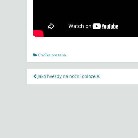
Chvíľka pre teba
Navigácia
Jako hvězdy na noční obloze 8.
v
článku