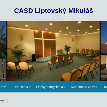
CASD Liptovský Mikuláš
gram
Oddelenia
Články/Zamyslenia
Modlíme sa za Vás
K
oze 9.